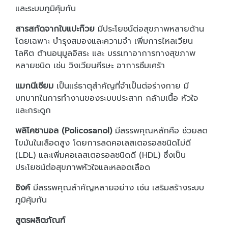
และระบบภูมิคุ้มกัน
สารสกัดจากใบแปะก๊วย
มีประโยชน์ต่อสุขภาพหลายด้าน
โดยเฉพาะ บำรุงสมองและความจำ เพิ่มการไหลเวียน
โลหิต ต้านอนุมูลอิสระ และ บรรเทาอาการทางสุขภาพ
หลายชนิด เช่น วิงเวียนศีรษะ อาการซึมเศร้า
แมกนีเซียม
เป็นแร่ธาตุสำคัญที่จำเป็นต่อร่างกาย มี
บทบาทในการทำงานของระบบประสาท กล้ามเนื้อ หัวใจ
และกระดูก
พลิโคซานอล (Policosanol)
มีสรรพคุณหลักคือ ช่วยลด
ไขมันในเลือดสูง โดยการลดคอเลสเตอรอลชนิดไม่ดี
(LDL) และเพิ่มคอเลสเตอรอลชนิดดี (HDL) ซึ่งเป็น
ประโยชน์ต่อสุขภาพหัวใจและหลอดเลือด
ซิงค์
มีสรรพคุณสำคัญหลายอย่าง เช่น เสริมสร้างระบบ
ภูมิคุ้มกัน
สูตรผลิตภัณฑ์