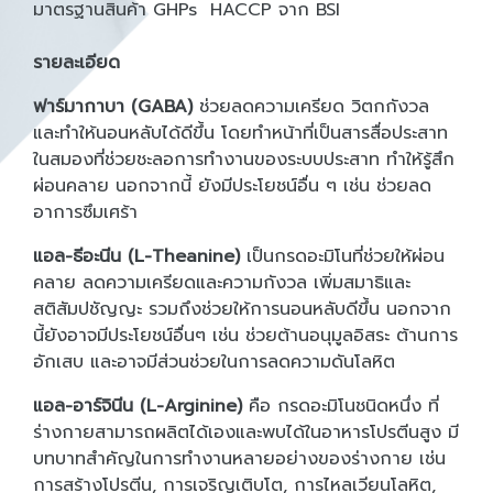
มาตรฐานสินค้า GHPs HACCP จาก BSI
รายละเอียด
ฟาร์มากาบา (GABA)
ช่วยลดความเครียด วิตกกังวล
และทำให้นอนหลับได้ดีขึ้น โดยทำหน้าที่เป็นสารสื่อประสาท
ในสมองที่ช่วยชะลอการทำงานของระบบประสาท ทำให้รู้สึก
ผ่อนคลาย นอกจากนี้ ยังมีประโยชน์อื่น ๆ เช่น ช่วยลด
อาการซึมเศร้า
แอล-ธีอะนีน (L-Theanine)
เป็นกรดอะมิโนที่ช่วยให้ผ่อน
คลาย ลดความเครียดและความกังวล เพิ่มสมาธิและ
สติสัมปชัญญะ รวมถึงช่วยให้การนอนหลับดีขึ้น นอกจาก
นี้ยังอาจมีประโยชน์อื่นๆ เช่น ช่วยต้านอนุมูลอิสระ ต้านการ
อักเสบ และอาจมีส่วนช่วยในการลดความดันโลหิต
แอล-อาร์จินีน (L-Arginine)
คือ กรดอะมิโนชนิดหนึ่ง ที่
ร่างกายสามารถผลิตได้เองและพบได้ในอาหารโปรตีนสูง มี
บทบาทสำคัญในการทำงานหลายอย่างของร่างกาย เช่น
การสร้างโปรตีน, การเจริญเติบโต, การไหลเวียนโลหิต,