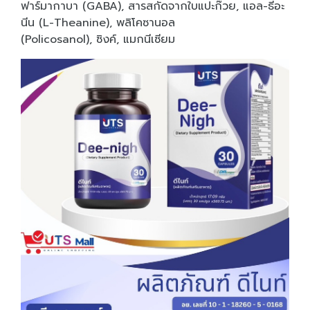
ฟาร์มากาบา (GABA), สารสกัดจากใบแปะก๊วย, แอล-ธีอะ
นีน (L-Theanine), พลิโคซานอล
(Policosanol), ซิงค์, แมกนีเซียม