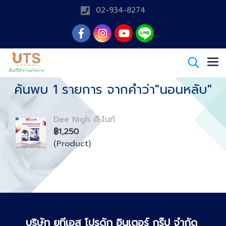
02-934-8274
ค้นพบ 1 รายการ จากคำว่า"นอนหลับ"
Dee Nigh ดี ไนท์
฿1,250
(Product)
บริษัท ยูทีเอส โปรดัก อินเตอร์ กรุ๊ป จำกัด