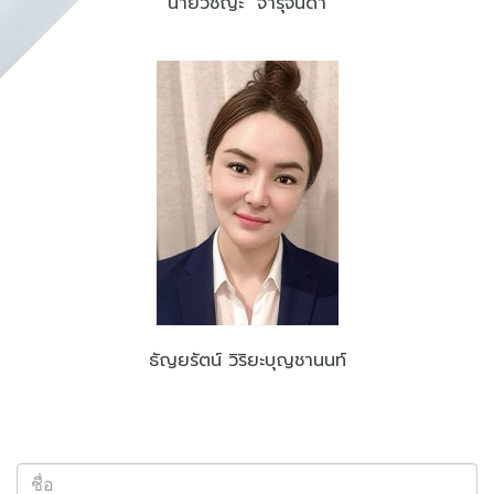
นายวิชญะ จารุจินดา
ธัญยรัตน์ วิริยะบุญชานนท์