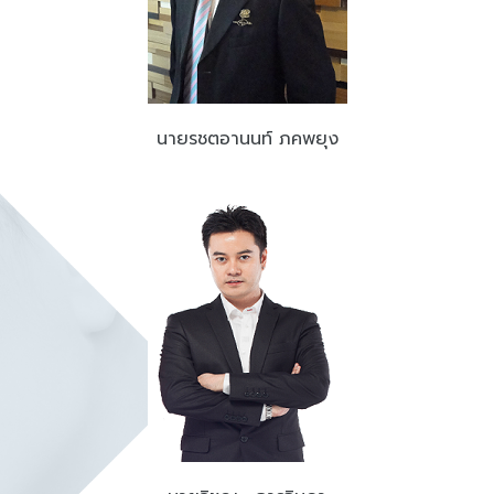
นายรชตอานนท์ ภคพยุง