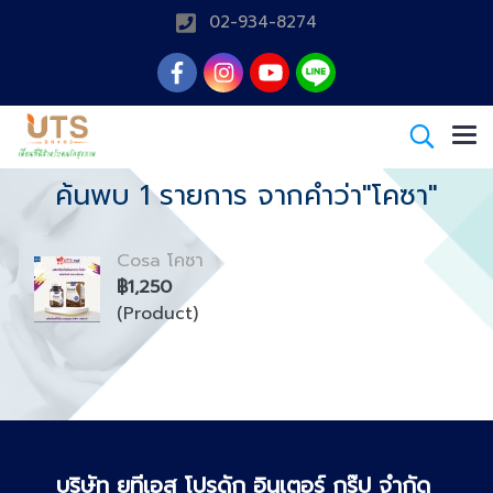
02-934-8274
ค้นพบ 1 รายการ จากคำว่า"โคซา"
Cosa โคซา
฿1,250
(Product)
บริษัท ยูทีเอส โปรดัก อินเตอร์ กรุ๊ป จำกัด