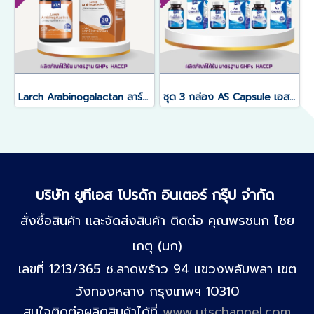
Larch Arabinogalactan ลาร์ซ อะราบนิโนกาแล็กแทน
ชุด 3 กล่อง AS Capsule เอสแคปซูล
บริษัท ยูทีเอส โปรดัก อินเตอร์ กรุ๊ป จำกัด
สั่งซื้อสินค้า และจัดส่งสินค้า ติดต่อ คุณพรชนก ไชย
เกตุ (นก)
เลขที่ 1213/365 ซ.ลาดพร้าว 94 แขวงพลับพลา เขต
วังทองหลาง กรุงเทพฯ 10310
สนใจติดต่อผลิตสินค้าได้ที่
www.utschannel.com