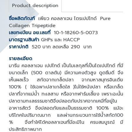
Product description
ชื่อผลิตภัณฑ์
เพียว คอลลาเจน ไตรเปปไทด์ Pure
Collagen Tripeptide
เลขทะเบียน อย.เลขที่
10-1-18260-5-0073
มาตรฐานสินค้า
GHPs และ HACCP
ราคาปกติ
520 บาท ลดเหลือ 290 บาท
รายละเอียด
มารีน คอลลาเจน เปปไทด์ เป็นโมเลกุลที่เป็นไดเปปไทด์ ที่มี
ขนาดเล็ก (500 ดาลตัน) มีความคงตัวสูง ดูดซึมดี จึง
เห็นผลเร็ว สกัดจากเกล็ดปลา จากมหาสมุทรอินเดีย
100% ( ใช้เฉพาะปลาเกล็ดใส )ไม่ใช้หนังปลา หรือเกล็ด
ปลาที่จากแม่น้ำ ทะเลสาบ หรือจากฟาร์มเลี้ยง เพราะฉะนั้น
ปลาตามทะเลธรรมชาติจึงปลอดภัยปราศจากเคมีที่อยู่ใน
อาหารสัตว์ จึงปลอดภัยและเป็นธรรมชาติ 100% แม้จะ
บริโภคในปริมาณมาก และผ่านกระบวนการใช้น้ำสกัด100
% จึงทำให้ได้คอลลาเจนที่มีอะมิโน ครบสมบูรณ์ มี
ประสิทธิภาพมาก